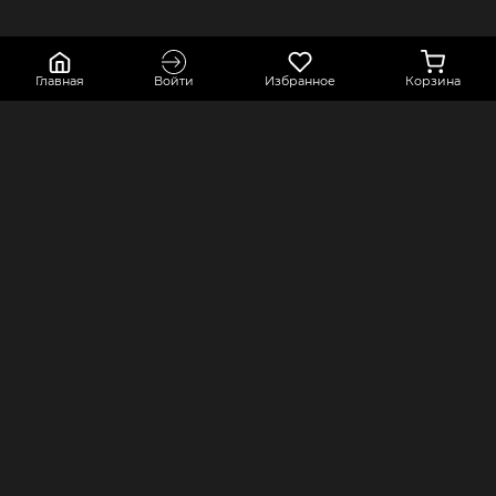
Главная
Войти
Избранное
Корзина
КОНТАКТЫ
КОМПАНИЯ
Краснодарский край, город Усть-
Оферта
Лабинск, переулок Точный,
Политика конфиденциальности
строение 2А
Оплата и доставка
8 800 550 80 76