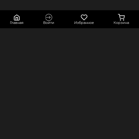
Главная
Войти
Избранное
Корзина
КОНТАКТЫ
КОМПАНИЯ
Краснодарский край, город Усть-
Оферта
Лабинск, переулок Точный,
Политика конфиденциальности
строение 2А
Оплата и доставка
8 800 550 80 76