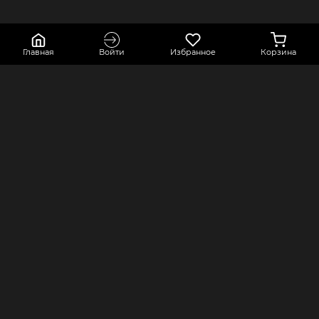
Главная
Войти
Избранное
Корзина
КОНТАКТЫ
КОМПАНИЯ
Краснодарский край, город Усть-
Оферта
Лабинск, переулок Точный,
Политика конфиденциальности
строение 2А
Оплата и доставка
8 800 550 80 76