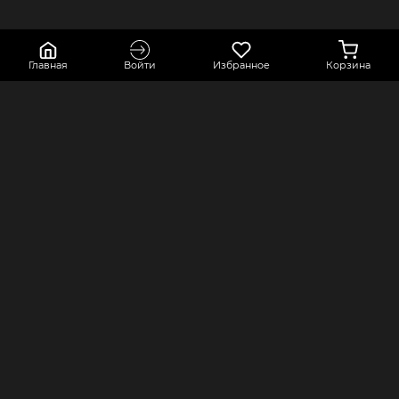
Главная
Войти
Избранное
Корзина
КОНТАКТЫ
КОМПАНИЯ
Краснодарский край, город Усть-
Оферта
Лабинск, переулок Точный,
Политика конфиденциальности
строение 2А
Оплата и доставка
8 800 550 80 76