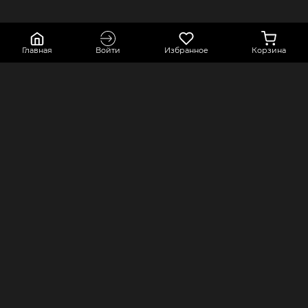
Главная
Войти
Избранное
Корзина
КОНТАКТЫ
КОМПАНИЯ
Краснодарский край, город Усть-
Оферта
Лабинск, переулок Точный,
Политика конфиденциальности
строение 2А
Оплата и доставка
8 800 550 80 76