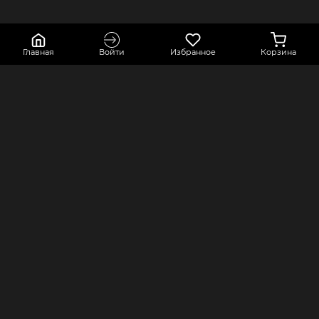
Главная
Войти
Избранное
Корзина
КОНТАКТЫ
КОМПАНИЯ
Краснодарский край, город Усть-
Оферта
Лабинск, переулок Точный,
Политика конфиденциальности
строение 2А
Оплата и доставка
8 800 550 80 76