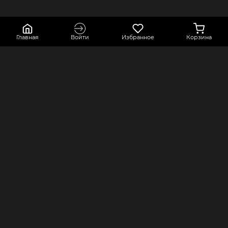
Главная
Войти
Избранное
Корзина
КОНТАКТЫ
КОМПАНИЯ
Краснодарский край, город Усть-
Оферта
Лабинск, переулок Точный,
Политика конфиденциальности
строение 2А
Оплата и доставка
8 800 550 80 76