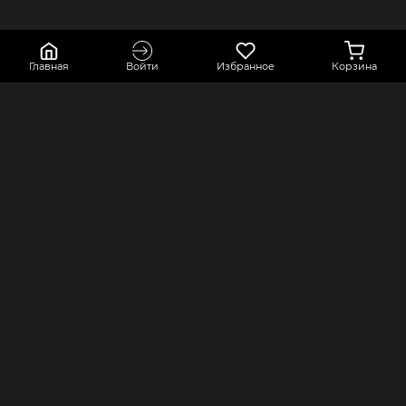
Главная
Войти
Избранное
Корзина
КОНТАКТЫ
КОМПАНИЯ
Краснодарский край, город Усть-
Оферта
Лабинск, переулок Точный,
Политика конфиденциальности
строение 2А
Оплата и доставка
8 800 550 80 76