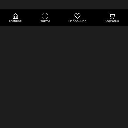
Главная
Войти
Избранное
Корзина
КОНТАКТЫ
КОМПАНИЯ
Краснодарский край, город Усть-
Оферта
Лабинск, переулок Точный,
Политика конфиденциальности
строение 2А
Оплата и доставка
8 800 550 80 76