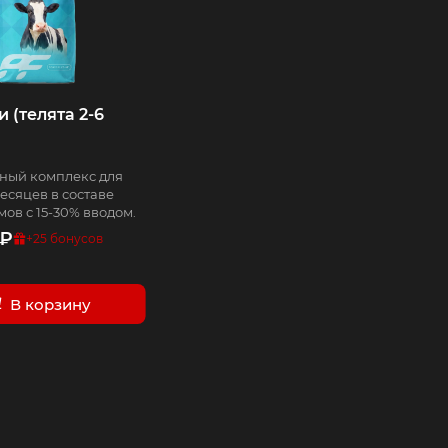
 (телята 2-6
ный комплекс для
месяцев в составе
ов с 15-30% вводом.
₽
+
25
бонусов
В корзину