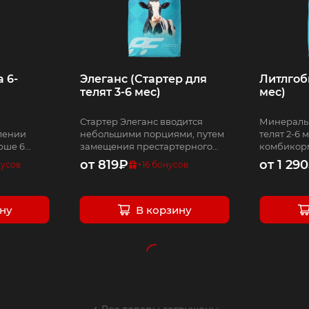
 6-
Элеганс (Стартер для
Литлгоби
телят 3-6 мес)
мес)
Стартер Элеганс вводится
Минераль
лении
небольшими порциями, путем
телят 2-6 
рше 6
замещения престартерного
комбикорм
комбикорма Витула.
от
819
₽
от
1 290
усов
+
16
бонусов
ну
В корзину