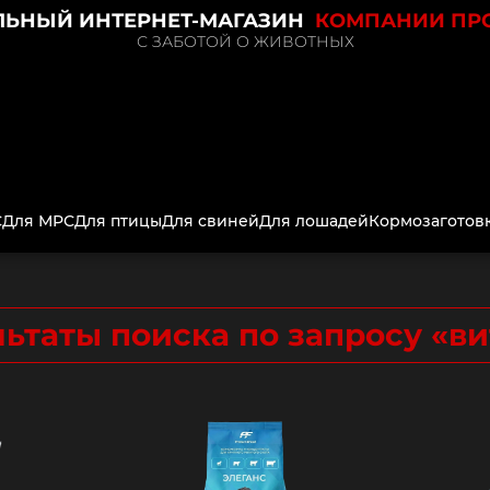
ЬНЫЙ ИНТЕРНЕТ-МАГАЗИН
КОМПАНИИ ПР
С ЗАБОТОЙ О ЖИВОТНЫХ
С
Для МРС
Для птицы
Для свиней
Для лошадей
Кормозаготов
ьтаты поиска по запросу «
ви