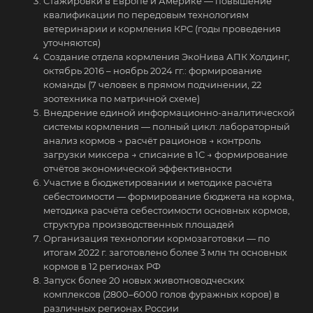
Стажировки в Европе и Америке — повышение
квалификации по передовым технологиям
ветеринарии и кормления КРС (годы проведения
уточняются)
Создание отдела кормления ЭкоНива АПК Холдинг,
октябрь 2016 – ноябрь 2024 гг.: формирование
команды (7 человек в прямом подчинении, 22
зоотехника по матричной схеме)
Внедрение единой информационно-аналитической
системы кормления — полный цикл: лабораторный
анализ кормов → расчёт рационов → контроль
загрузки миксера → списание в 1С → формирование
отчётов экономической эффективности
Участие в бюджетировании и методике расчёта
себестоимости — формирование бюджета на корма,
методика расчёта себестоимости основных кормов,
структура производственных площадей
Организация технологии кормозаготовки — по
итогам 2022 г. заготовлено более 3 млн тн основных
кормов в 12 регионах РФ
Запуск более 20 новых животноводческих
комплексов (2800–6000 голов фуражных коров) в
различных регионах России