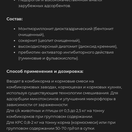
зарубежных адсорбентов.
Состав:
Монтмориллонит диоктаэдрический (бентонит
очищенный),
сокернит (цеолит очищенный),
высокодисперсный диатомит (диоксид кремния),
пребиотик-активатор ингибиторного действия
(гуминовые и фульвокислоты).
Способ применения и дозировка:
Вводят в комбикорма и кормовые смеси на
комбикормовых заводах, кормоцехах и кормовых кухнях,
используя существующие технологии смешивания. Для
адсорбции микотоксинов и улучшения микрофлоры в
зависимости от зараженности:
Для с/х животных и птицы от 0,5 до 2,5 кг на тонну
комбикормов при групповом содержании.
Для КРС 0,8-2 кг на тонну корма (кормосмеси) или при
групповом содержании 50-70 гр/гол в сутки.