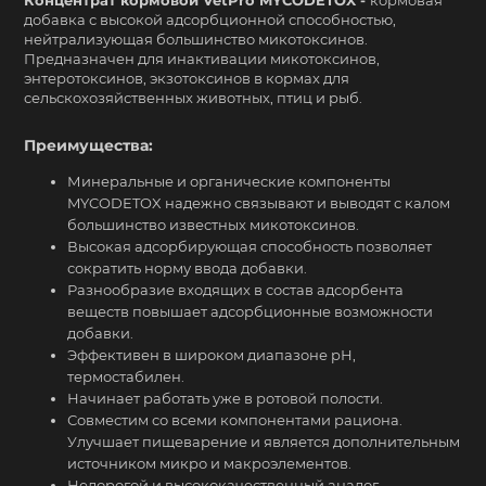
Концентрат кормовой VetPro MYCODETOX -
кормовая
добавка с высокой адсорбционной способностью,
нейтрализующая большинство микотоксинов.
Предназначен для инактивации микотоксинов,
энтеротоксинов, экзотоксинов в кормах для
сельскохозяйственных животных, птиц и рыб.
Преимущества:
Минеральные и органические компоненты
MYCODETOX надежно связывают и выводят с калом
большинство известных микотоксинов.
Высокая адсорбирующая способность позволяет
сократить норму ввода добавки.
Разнообразие входящих в состав адсорбента
веществ повышает адсорбционные возможности
добавки.
Эффективен в широком диапазоне рН,
термостабилен.
Начинает работать уже в ротовой полости.
Совместим со всеми компонентами рациона.
Улучшает пищеварение и является дополнительным
источником микро и макроэлементов.
Недорогой и высококачественный аналог