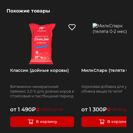
Похожие товары
Классик (дойные коровы)
МилкСпарк (телята 0-2
Витаминно-минеральный
Кормовая добавка для уск
премикс 2,0 % для дойных коров в
обмена веществ телят
стойловый и пастбищный период.
от
1 490
₽
от
1 300
₽
+
29
бонусов
+
26
бонусо
В корзину
В корзину