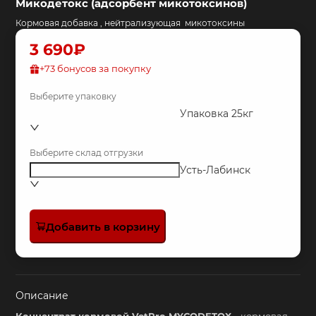
Микодетокс (адсорбент микотоксинов)
Кормовая добавка , нейтрализующая микотоксины
3 690₽
+
73
бонусов за покупку
Выберите упаковку
Упаковка 25кг
Выберите склад отгрузки
Усть-Лабинск
Добавить в корзину
Описание