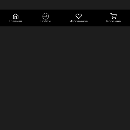
Главная
Войти
Избранное
Корзина
КОНТАКТЫ
КОМПАНИЯ
Краснодарский край, город Усть-
Оферта
Лабинск, переулок Точный,
Политика конфиденциальности
строение 2А
Оплата и доставка
8 800 550 80 76